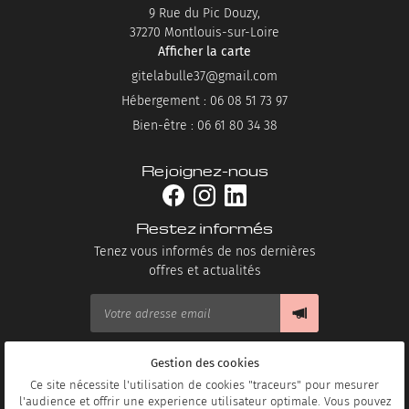
9 Rue du Pic Douzy,
37270 Montlouis-sur-Loire
Afficher la carte
Hébergement : 06 08 51 73 97
Bien-être : 06 61 80 34 38
Rejoignez-nous
Restez informés
Tenez vous informés de nos dernières
offres et actualités
Gestion des cookies
Mentions Légales
Conditions générales d'utilisation
Ce site nécessite l'utilisation de cookies "traceurs" pour mesurer
Politique de confidentialité
l'audience et offrir une experience utilisateur optimale. Vous pouvez