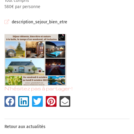
Tout compris
580€ par personne
description_sejour_bien_etre
Une questi
N'hésitez pas à partager !
Hébergement
ACCUEIL
06 08 51 73 97
BIEN-ÊTRE
HÉBERGEMENT
Bien-être
Retour aux actualités
+33661803438