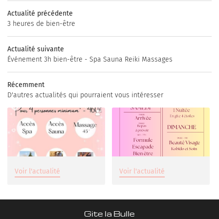
OS PRESTATIONS
Actualité précédente
HOTOS – VIDÉOS
3 heures de bien-être
BON CADEAU
Actualité suivante
Événement 3h bien-être - Spa Sauna Reiki Massages
AVIS
Restez inf
ACTUALITÉS
Récemment
D'autres actualités qui pourraient vous intéresser
INSCRIPTION NEWSL
TOURISME
CONTACT
Rejoignez-no
Voir l'actualité
Voir l'actualité
Gite la Bulle