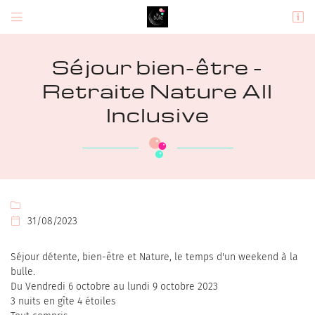


9 Rue du Pic Douzy,
37270 Montlouis-sur-Loire
Séjour bien-être -
06 08 51 73 97
Retraite Nature All
Inclusive

Adresse email de réception

31/08/2023

En cochant cette case, vous consentez à recevoir nos propositions commerciales à
l'adresse email indiqué ci-dessus. Vous pouvez vous désinscrire à tout moment en
Séjour détente, bien-être et Nature, le temps d'un weekend à la
utilisant
le formulaire de désinscription
.
bulle.
Du Vendredi 6 octobre au lundi 9 octobre 2023
INSCRIPTION
3 nuits en gîte 4 étoiles