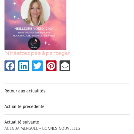
N'hésitez pas à partager !
Une questi
Hébergement
ACCUEIL
06 08 51 73 97
BIEN-ÊTRE
Retour aux actualités
HÉBERGEMENT
Bien-être
Actualité précédente
+33661803438
OS PRESTATIONS
Actualité suivante
HOTOS – VIDÉOS
AGENDA MENSUEL - BONNES NOUVELLES