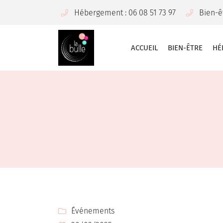
Hébergement : 06 08 51 73 97
Bien-êt
9 Rue du Pic Douzy,
37270 Montlouis-sur-Loire
06 08 51 73 97
ACCUEIL
BIEN-ÊTRE
HÉ
Adresse email de réception

Événements

En cochant cette case, vous consentez à recevoir nos propositions commercia