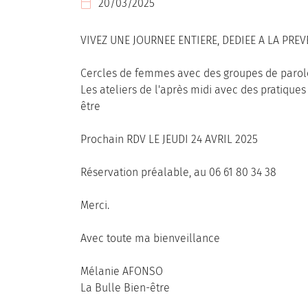
20/03/2025

l'adresse email indiqué ci-dessus. Vous pouvez vous désinscrire à tout mome
utilisant
le formulaire de désinscription
.
VIVEZ UNE JOURNEE ENTIERE, DEDIEE A LA PR
INSCRIPTION
Cercles de femmes avec des groupes de paroles
Les ateliers de l'après midi avec des pratique
être
Prochain RDV LE JEUDI 24 AVRIL 2025
Réservation préalable, au 06 61 80 34 38
Merci.
Avec toute ma bienveillance
Mélanie AFONSO
La Bulle Bien-être