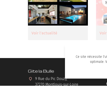
Voir l'actualité
Voir
Ce site nécessite l'u
optimale. 
Gite la Bulle
9 Rue du Pic Douzy,
37270 Montlouis-sur-Loire
Afficher la carte
Hébergement : 06 08 51 73 97