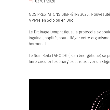
03/01/2026

l'adresse email indiqué ci-dessus. Vous pouvez vous désinscrire à tout mome
utilisant
le formulaire de désinscription
.
NOS PRESTATIONS BIEN-ÊTRE 2026 : Nouveaut
INSCRIPTION
A vivre en Solo ou en Duo
Le Drainage Lymphatique, le protocole s'appu
inguinal, poplité, pour alléger votre organisme
hormonal ...
Le Soin Reîki LAHOCHI ( soin énergétique) se 
faire circuler les énergies et retrouver un ali