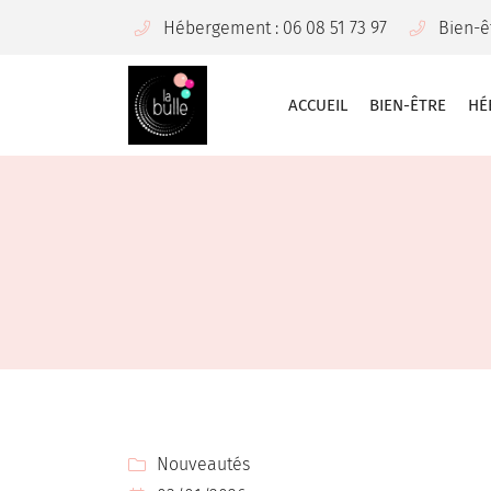
Hébergement : 06 08 51 73 97
Bien-êt
9 Rue du Pic Douzy,
37270 Montlouis-sur-Loire
06 08 51 73 97
ACCUEIL
BIEN-ÊTRE
HÉ
Adresse email de réception

Nouveautés

En cochant cette case, vous consentez à recevoir nos propositions commercia