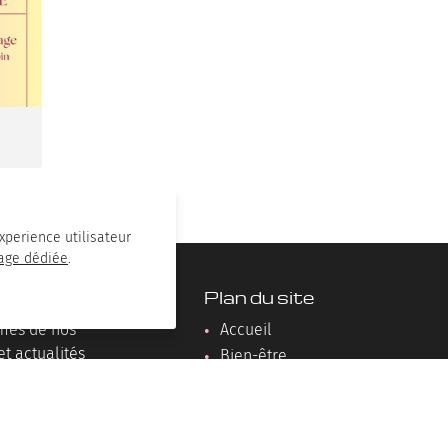
experience utilisateur
age dédiée
.
rmés
Plan du site
rmés de nos
Accueil
et actualités
Bien-être
Hébergement
Nos prestations
Photos – Vidéos