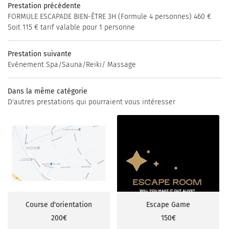
HÉBERGEMENT
Bien-être
Prestation précédente
+33661803438
FORMULE ESCAPADE BIEN-ÊTRE 3H (Formule 4 personnes) 460 €
OS PRESTATIONS
Soit 115 € tarif valable pour 1 personne
HOTOS – VIDÉOS
Prestation suivante
BON CADEAU
Evénement Spa/Sauna/Reiki/ Massage
AVIS
Dans la même catégorie
Restez inf
D'autres prestations qui pourraient vous intéresser
ACTUALITÉS
INSCRIPTION NEWSL
TOURISME
CONTACT
Rejoignez-no
Course d'orientation
Escape Game
200€
150€