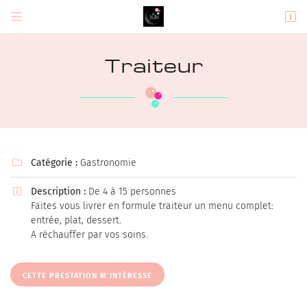


9 Rue du Pic Douzy,
37270 Montlouis-sur-Loire
Traiteur
06 08 51 73 97
Catégorie :
Gastronomie

Description :
De 4 à 15 personnes

Faites vous livrer en formule traiteur un menu complet:
Adresse email de réception

entrée, plat, dessert.
A réchauffer par vos soins.
En cochant cette case, vous consentez à recevoir nos propositions commerciales à
l'adresse email indiqué ci-dessus. Vous pouvez vous désinscrire à tout moment en
utilisant
le formulaire de désinscription
.
CETTE PRESTATION M'INTÉRESSE
INSCRIPTION