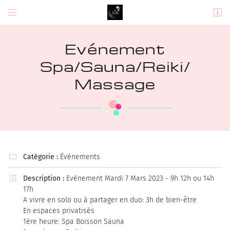


9 Rue du Pic Douzy,
37270 Montlouis-sur-Loire
Evénement
06 08 51 73 97
Spa/Sauna/Reiki/
Massage
Catégorie :
Adresse email de réception
Événements


Description :
En cochant cette case, vous consentez à recevoir nos propositions commerciales à
Evénement Mardi 7 Mars 2023 - 9h 12h ou 14h

l'adresse email indiqué ci-dessus. Vous pouvez vous désinscrire à tout moment en
17h
utilisant
le formulaire de désinscription
.
A vivre en solo ou à partager en duo: 3h de bien-être
En espaces privatisés
INSCRIPTION
1ère heure: Spa Boisson Sauna