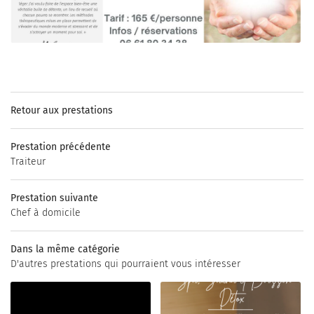
Hébergement
ACCUEIL
06 08 51 73 97
BIEN-ÊTRE
HÉBERGEMENT
Bien-être
+33661803438
OS PRESTATIONS
Retour aux prestations
HOTOS – VIDÉOS
Prestation précédente
BON CADEAU
Traiteur
AVIS
Restez inf
Prestation suivante
ACTUALITÉS
Chef à domicile
INSCRIPTION NEWSL
TOURISME
Dans la même catégorie
CONTACT
D'autres prestations qui pourraient vous intéresser
Rejoignez-no